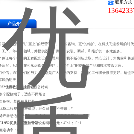
联系方式
1364233
产品介绍
公司以“品质、用户至上”的经营宗旨，以*的咨询、更*的维护、在科技飞速发展的时
、工厂、等各个领域，并提供设计、供货、安装、调试、和维护的一条龙服务。
了保证每个项目的工程配套设备合理可靠，我不断创新进取、精心设计，为售前和售后
务宗旨，从前现在和永远都是“信誉*，顾客至上”把较好的产品和技术带给大家。
们相信，通过我们的努力，特别是广大客户的支持，我们的工作将会做得更好。这也
辉煌的明天。
L952优质教室壁挂音箱
设备特点
 多个配接端子，适应不同场合
 自备横、竖两种悬挂孔，安装方便
 优质工程塑料注塑成型，经久耐用，不变形，*
 扬声器悬边阻尼处理，寿命长，灵敏度高声音清晰、 明亮
CL952
优质教室壁挂音箱
设备喇叭单元：4"×1；1"×1
 额定功率：6W