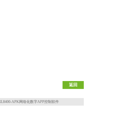
返回
RL8400-APK网络化数字APP控制软件