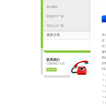
吸顶喇叭
网络数字广播
智慧公共广播
更多分类
本
区
为
服
我
联系我们
好
CONTACT US
C
MORE
＊
＊
＊
＊
＊
＊