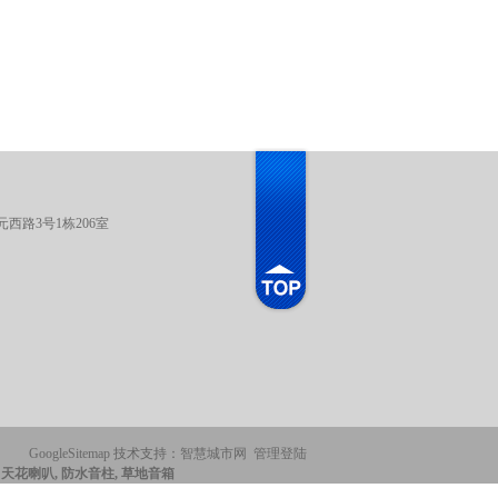
西路3号1栋206室
GoogleSitemap
技术支持：
智慧城市网
管理登陆
, 天花喇叭, 防水音柱, 草地音箱