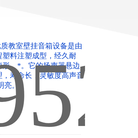
2优质教室壁挂音箱设备是由
程塑料注塑成型，经久耐
变形，*。它的扬声器悬边
理，寿命长，灵敏度高声音
明亮。