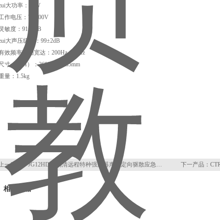
zui大功率：10W
工作电压：70/100V
灵敏度：91±2dB
zui大声压级达：99±2dB
有效频率范围宽达：200Hz-18kHz
尺寸（LxH）：260X175X85mm
重量：1.5kg
上一产品：
JG12HD-D高清远程特种强声器声波定向驱散应急预警器
下一产品：
CT
相关产品