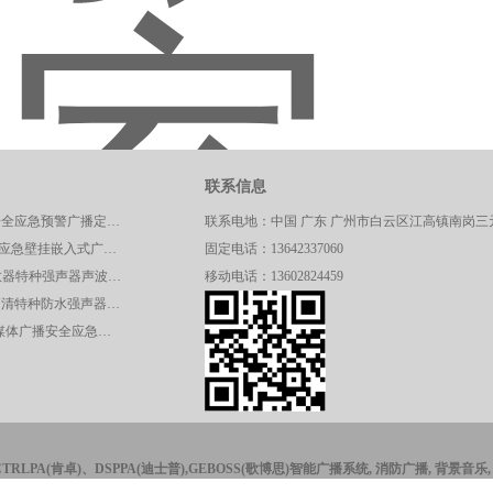
联系信息
JG46HD交通安全应急预警广播定向高清强声器
联系电地：中国 广东 广州市白云区江高镇南岗三元
CT/KB200安全应急壁挂嵌入式广播呼叫控制主机
固定电话：13642337060
JG47HD-A驱散器特种强声器声波定向驱散器应急预警系统
移动电话：13602824459
JG01HD远程高清特种防水强声器校园广播应急系统
CT/SR328A多媒体广播安全应急声波驱散系统控制主机
CTRLPA(肯卓)、DSPPA(迪士普),GEBOSS(歌博思)智能广播系统, 消防广播, 背景音乐