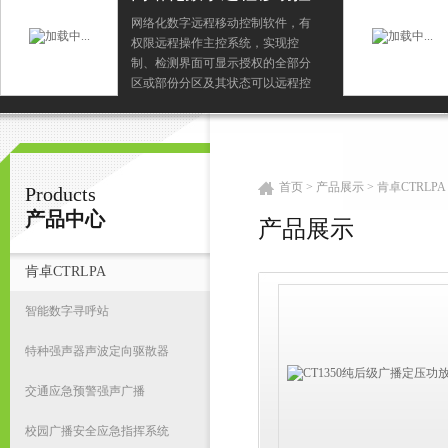
制软件
网络化数字远程移动控制软件，有
权限远程操作主控系统，实现控
广州鸿庆音响科技有限公司
制、检测界面可显示授权的全部分
区或部份分区及其状态可以远程控
制有操作权限的分区播放服务器节
目可以远程控制有操作权限的分区
首
语音寻呼
首页
>
产品展示
>
肯卓CTRLPA
Products
产品中心
产品展示
肯卓CTRLPA
智能数字寻呼站
特种强声器声波定向驱散器
交通应急预警强声广播
校园广播安全应急指挥系统