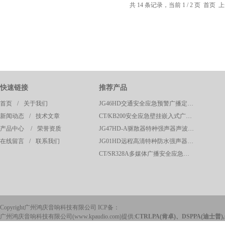
共 14 条记录，当前 1 / 2 页 首页
快速链接
推荐产品
首页
/
关于我们
JG46HD交通安全应急预警广播定向高清强声器
新闻动态
/
技术文章
CT/KB200安全应急壁挂嵌入式广播呼叫控制主机
产品中心
/
荣誉资质
JG47HD-A驱散器特种强声器声波定向驱散器应急预警系统
在线留言
/
联系我们
JG01HD远程高清特种防水强声器校园广播应急系统
CT/SR328A多媒体广播安全应急声波驱散系统控制主机
Copyright广州鸿庆音响科技有限公司 ICP备：
广州鸿庆音响科技有限公司(www.kpaudio.com)提供:
CTRLPA(肯卓)、DSPPA(迪士普