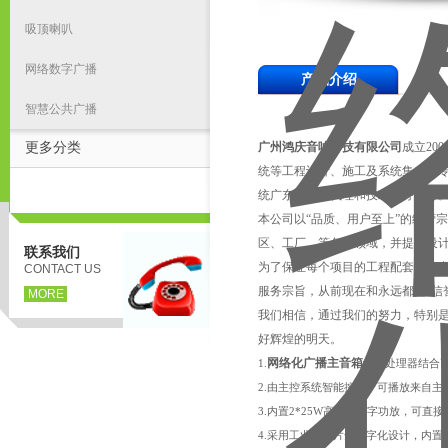
吸顶喇叭
网络数字广播
产品介绍
智慧公共广播
更多分类
广州鸿庆音响科技有限公司
成立20
统等工程设计、施工及系统集成的专业性公
统广东地区总代理和技术服务中心
本公司以“品质、用户至上”的经营
区、工厂、等各个领域，并提供设
联系我们
为了保证每个项目的工程配套设备
CONTACT US
服务宗旨，从前现在和永远都是“信
MORE
我们相信，通过我们的努力，特别
好辉煌的明天。
网络化广播主音箱
1.
终端处理器结合高
2.由主控系统智能控制，可播放来自
3.内置2*25W高效率数字功放，可直
4.采用工业级芯片全数字化设计，内置