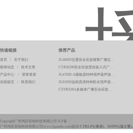
快速链接
推荐产品
首页
/
关于我们
JG46HD交通安全应急预警广播定向高清强声器
新闻动态
/
技术文章
CT/KB200安全应急壁挂嵌入式广播呼叫控制主机
产品中心
/
荣誉资质
JG47HD-A驱散器特种强声器声波定向驱散器应急预警系统
在线留言
/
联系我们
JG01HD远程高清特种防水强声器校园广播应急系统
CT/SR328A多媒体广播安全应急声波驱散系统控制主机
Copyright广州鸿庆音响科技有限公司 ICP备：
广州鸿庆音响科技有限公司(www.kpaudio.com)提供:
CTRLPA(肯卓)、DSPPA(迪士普