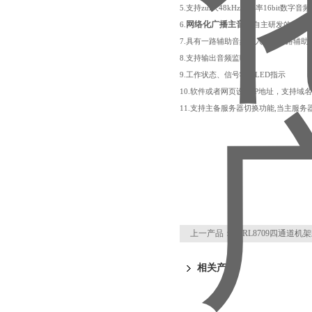
5.支持zui大48kHz采样率16bit数字
网络化广播主音箱
6.
自主研发的实时
7.具有一路辅助音频输入口、一路辅
8.支持输出音频监听
9.
工作状态、信号状态LED指示
10.软件或者网页设置IP地址，支持域
11.支持主备服务器切换功能,当主服
页
上一产品：
CTRL8709四通道
相关产品