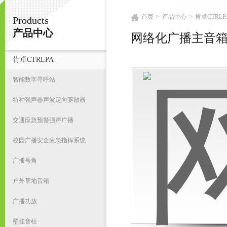
首页
>
产品中心
>
肯卓CTRLP
Products
广州鸿庆音响科技有限公司
产品中心
网络化广播主音
肯卓CTRLPA
首
智能数字寻呼站
特种强声器声波定向驱散器
交通应急预警强声广播
校园广播安全应急指挥系统
广播号角
户外草地音箱
广播功放
壁挂音柱