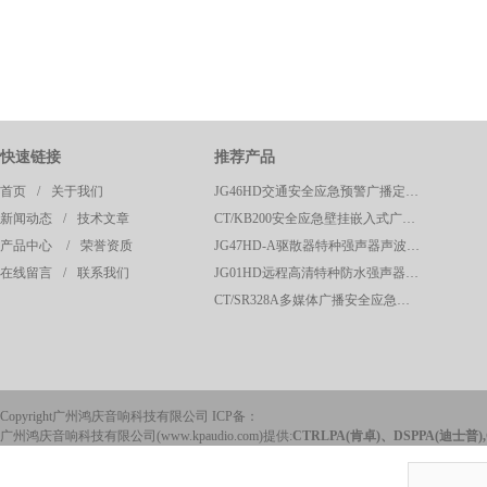
快速链接
推荐产品
首页
/
关于我们
JG46HD交通安全应急预警广播定向高清强声器
新闻动态
/
技术文章
CT/KB200安全应急壁挂嵌入式广播呼叫控制主机
产品中心
/
荣誉资质
JG47HD-A驱散器特种强声器声波定向驱散器应急预警系统
在线留言
/
联系我们
JG01HD远程高清特种防水强声器校园广播应急系统
CT/SR328A多媒体广播安全应急声波驱散系统控制主机
Copyright广州鸿庆音响科技有限公司 ICP备：
广州鸿庆音响科技有限公司(www.kpaudio.com)提供:
CTRLPA(肯卓)、DSPPA(迪士普