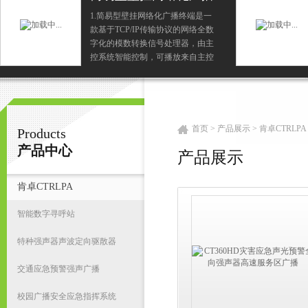
终端
1.简易型壁挂网络化广播终端是一
款基于TCP/IP传输协议的网络全数
广州鸿庆音响科技有限公司
字化的模数转换信号处理器，由主
控系统智能控制，可播放来自主控
系统的背景节目、紧急寻呼、告警
信号等2.内置2*25W高效率数字功
首
放，直...
首页
>
产品展示
>
肯卓CTRLPA
Products
产品中心
产品展示
肯卓CTRLPA
智能数字寻呼站
特种强声器声波定向驱散器
交通应急预警强声广播
校园广播安全应急指挥系统