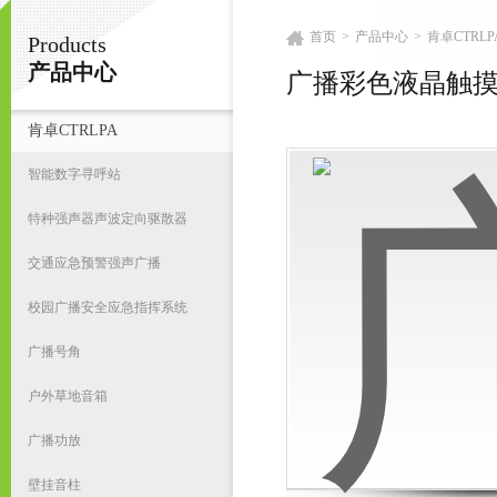
首页
>
产品中心
>
肯卓CTRLP
Products
广州鸿庆音响科技有限公司
产品中心
广播彩色液晶触
肯卓CTRLPA
首
智能数字寻呼站
特种强声器声波定向驱散器
交通应急预警强声广播
校园广播安全应急指挥系统
广播号角
户外草地音箱
广播功放
壁挂音柱