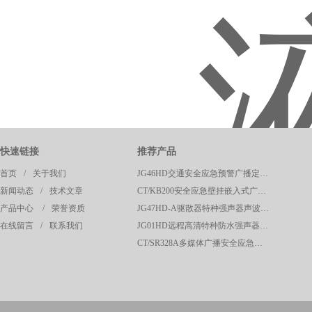
快速链接
推荐产品
首页
/
关于我们
JG46HD交通安全应急预警广播定向高清强声器
新闻动态
/
技术文章
CT/KB200安全应急壁挂嵌入式广播呼叫控制主机
产品中心
/
荣誉资质
JG47HD-A驱散器特种强声器声波定向驱散器应急预警系统
在线留言
/
联系我们
JG01HD远程高清特种防水强声器校园广播应急系统
CT/SR328A多媒体广播安全应急声波驱散系统控制主机