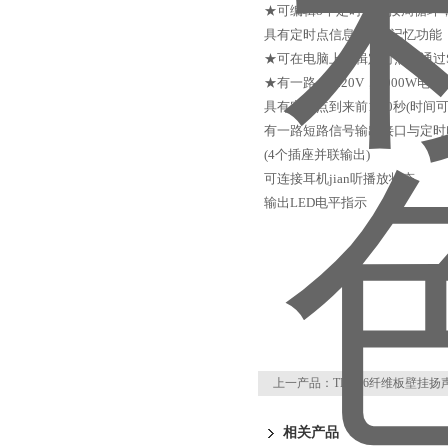
★可编辑8个定时方案按周循环，
具有定时点信息掉 电记忆功能
★可在电脑上编辑定时点，通过
★有一路AC220V，2000W
具有定时点到来前1-60秒(时
有一路短路信号输出接口与定时
(4个插座并联输出)
可连接耳机jian听播放状态
输出LED电平指示
页
上一产品：
TL-106纤维板壁挂扬
相关产品