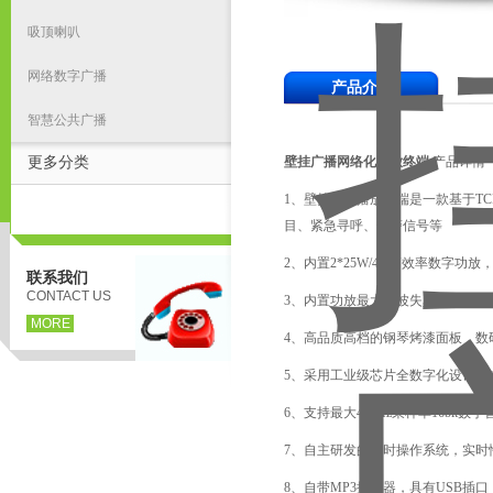
吸顶喇叭
网络数字广播
产品介绍
智慧公共广播
更多分类
壁挂广播网络化播放终端
产品详情
1、壁挂网络播放终端是一款基于T
目、紧急寻呼、告警信号等
2、内置2*25W/4Ω高效率数字功
联系我们
CONTACT US
3、内置功放最大谐波失真:0.3%
MORE
4、高品质高档的钢琴烤漆面板，数
5、采用工业级芯片全数字化设计，
6、支持最大48kHz采样率16bit数
7、自主研发的实时操作系统，实时
8、自带MP3播放器，具有USB插