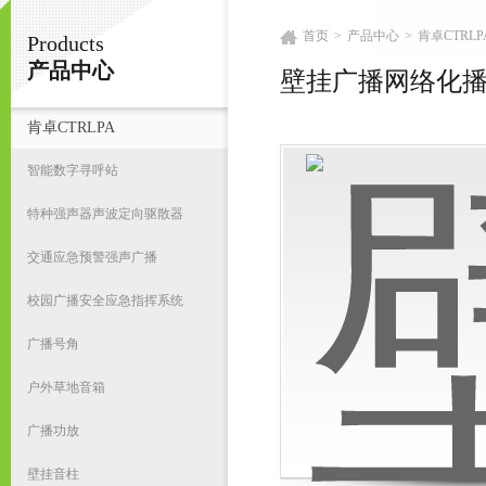
首页
>
产品中心
>
肯卓CTRLP
Products
广州鸿庆音响科技有限公司
产品中心
壁挂广播网络化
肯卓CTRLPA
首
智能数字寻呼站
特种强声器声波定向驱散器
交通应急预警强声广播
校园广播安全应急指挥系统
广播号角
户外草地音箱
广播功放
壁挂音柱