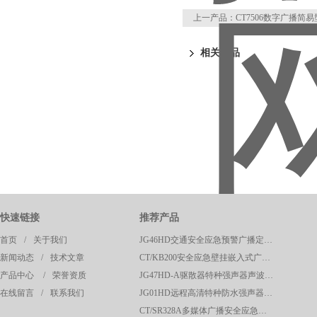
上一产品：
CT7506数字广播
相关产品
快速链接
推荐产品
首页
/
关于我们
JG46HD交通安全应急预警广播定向高清强声器
新闻动态
/
技术文章
CT/KB200安全应急壁挂嵌入式广播呼叫控制主机
产品中心
/
荣誉资质
JG47HD-A驱散器特种强声器声波定向驱散器应急预警系统
在线留言
/
联系我们
JG01HD远程高清特种防水强声器校园广播应急系统
CT/SR328A多媒体广播安全应急声波驱散系统控制主机