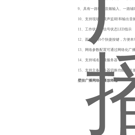
9、具有一路辅助音频输入、一路辅
10、支持现场环境声监l听和输出音
11、工作状态、信号状态LED指示
12、面板装有6个快捷按键，方便
13、网络参数配置可通过网络化广
14、支持域名连接服务器
15、支持主备服务器切换功能,当
页
壁挂广播网络化播放终端