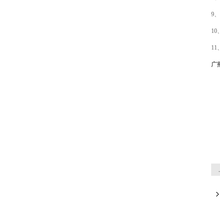
9
1
1
广
页