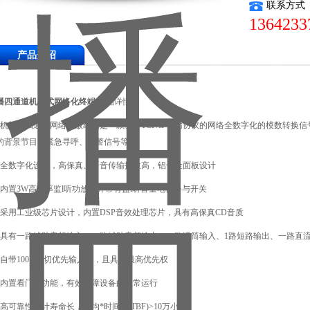
联系方式
1364233
产品介绍
播四通道机架式网络化终端
产品详情
、机架式四通道网络播放终端是一款基于TCP/IP传输协议的网络全数字化的模数转换
的背景节目、紧急寻呼、告警信号等
、全数字化设计，高保真、语音传输指数高，铝合金面板设计
、内置3W高效率监l听功放，并带有监l听
音量电位器与开关
、采用工业级芯片设计，内置DSP音效处理芯片，具有高保真CD音质
、具有一路辅助音频输入、一路辅助音频输出、一路话筒输入、1路短路输出、一路直流
、自带100V强切优先输入口，且具有最高优先权
、内置看门狗功能，有效保障设备的正常运行
、高可靠性设计寿命长，平均*时间(MTBF)>10万小时