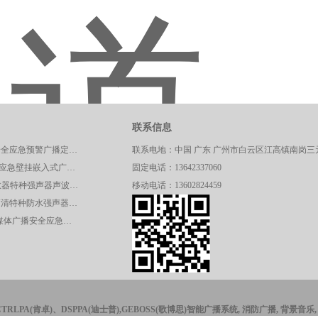
联系信息
JG46HD交通安全应急预警广播定向高清强声器
联系电地：中国 广东 广州市白云区江高镇南岗三元
CT/KB200安全应急壁挂嵌入式广播呼叫控制主机
固定电话：13642337060
JG47HD-A驱散器特种强声器声波定向驱散器应急预警系统
移动电话：13602824459
JG01HD远程高清特种防水强声器校园广播应急系统
CT/SR328A多媒体广播安全应急声波驱散系统控制主机
CTRLPA(肯卓)、DSPPA(迪士普),GEBOSS(歌博思)智能广播系统, 消防广播, 背景音乐