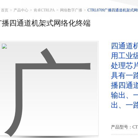
首页
>
产品中心
>
肯卓CTRLPA
>
网络数字广播
>
CTRL8709广播四通道机架式
广播四通道机架式网络化终端
四通道
用工业
处理芯
具有一
播四通
输出、
出、一路
产品型号：CTR