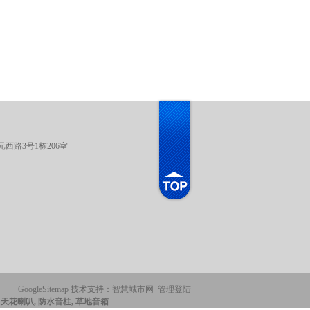
西路3号1栋206室
GoogleSitemap
技术支持：
智慧城市网
管理登陆
, 天花喇叭, 防水音柱, 草地音箱