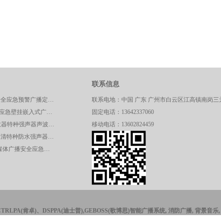
联系信息
JG46HD交通安全应急预警广播定向高清强声器
联系电地：中国 广东 广州市白云区江高镇南岗三元
CT/KB200安全应急壁挂嵌入式广播呼叫控制主机
固定电话：13642337060
JG47HD-A驱散器特种强声器声波定向驱散器应急预警系统
移动电话：13602824459
JG01HD远程高清特种防水强声器校园广播应急系统
CT/SR328A多媒体广播安全应急声波驱散系统控制主机
CTRLPA(肯卓)、DSPPA(迪士普),GEBOSS(歌博思)智能广播系统, 消防广播, 背景音乐