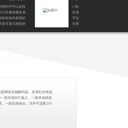
终端
1.简易型壁挂网络化广播终端是一
1
款基于TCP/IP传输协议的网络全数
基
字化的模数转换信号处理器，由主
模
控系统智能控制，可播放来自主控
智
系统的背景节目、紧急寻呼、告警
背
信号等2.内置2*25W高效率数字功
放，直...
，内置网络音频解码器，采用红外线遥
持一路本地MIC输入，一路本地线路
理，一路短路输出，另外可选配24V