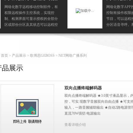
件
件，有
网络化数字APP控制软件可以远程
现控
控制有操作权限的分区播放服务器
全部分
节目，可以远程控制有操作权限的
远程控
分区语音寻呼。界面可显示授权的
务器节
全部分区或部份分区及其状态，有
的分区
权限远程操作主控系统，实现控
制、检测。
首页
>
产品展示
>
歌博思GEBOSS
> NET网络广播系列
产品展示
双向点播终端解码器
双向点播终端解码器 ★3.0英寸液晶显示
控，可实 现数字音频双向自由点播 ★可支
输入，一路音频辅助输出 ★自动2路电源管
直流70W强切 电源输出
查看详细介绍