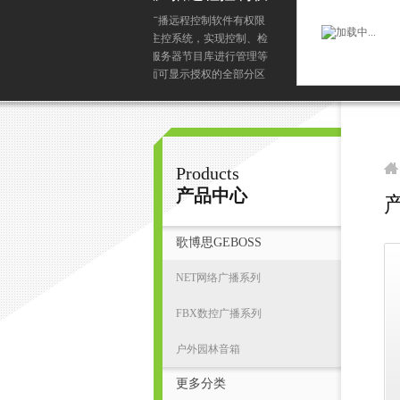
制软件
网络化数字远程移动控制软
权限远程操作主控系统，实
广州鸿庆音响科技有限公司
制、检测界面可显示授权的
区或部份分区及其状态可以
制有操作权限的分区播放服
目可以远程控制有操作权限
首
语音寻呼
Products
产品中心
歌博思GEBOSS
NET网络广播系列
FBX数控广播系列
户外园林音箱
更多分类