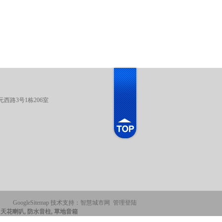
西路3号1栋206室
GoogleSitemap
技术支持：
智慧城市网
管理登陆
, 天花喇叭, 防水音柱, 草地音箱