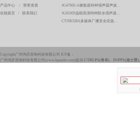
产品中心
/
荣誉资质
JG47HD-A驱散器特种强声器声波定向驱散器应急预警系统
在线留言
/
联系我们
JG01HD远程高清特种防水强声器校园广播应急系统
CT/SR328A多媒体广播安全应急声波驱散系统控制主机
Copyright广州鸿庆音响科技有限公司 ICP备：
广州鸿庆音响科技有限公司(www.kpaudio.com)提供:
CTRLPA(肯卓)、DSPPA(迪士普