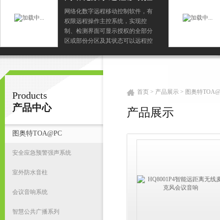
制软件
网络化数字远程移动控制软件，有
权限远程操作主控系统，实现控
广州鸿庆音响科技有限公司
制、检测界面可显示授权的全部分
区或部份分区及其状态可以远程控
制有操作权限的分区播放服务器节
目可以远程控制有操作权限的分区
首
语音寻呼
首页
>
产品展示
>
图奥特TOA@
Products
产品中心
产品展示
图奥特TOA@PC
安全应急预警强声系统
室外防水音柱
会议音响系统
智慧公共广播系列