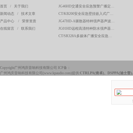
首页
/
关于我们
JG46HD交通安全应急预警广播定向高清强声器
新闻动态
/
技术文章
CT/KB200安全应急壁挂嵌入式广播呼叫控制主机
产品中心
/
荣誉资质
JG47HD-A驱散器特种强声器声波定向驱散器应急预警系统
在线留言
/
联系我们
JG01HD远程高清特种防水强声器校园广播应急系统
CT/SR328A多媒体广播安全应急声波驱散系统控制主机
Copyright广州鸿庆音响科技有限公司 ICP备：
广州鸿庆音响科技有限公司(www.kpaudio.com)提供:
CTRLPA(肯卓)、DSPPA(迪士普