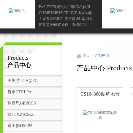
CD机作用
PA2176C智能公共广播CD机作用、
CD/MP3/MP4/VCD/DVD播放功能
广州鸿庆音响科技有限公司
＊设有USB接口,支持普通U盘,移动
硬盘等,轻触式操作，直选曲目，
VFD显示,能接受遥控和定时控制
首
首页
>
产品中心
Products
产品中心
产品中心 Products
图奥特TOA@PC
肯卓CTRLPA
CS164360度草地音
箱
歌博思GEBOSS
欧比克ZABKZ
迪士普DSPPA